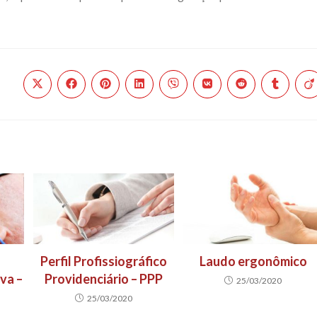
-NOS
NOSSAS UNIDADES
SÃO PAULO
CENTRO CLÍNICO CA
Rua Jean Nassif Mokarz
Barão Geraldo - Campi
CEP: 13.084.070
Perfil Profissiográfico
Laudo ergonômico
Fone:
(19) 2127 3300 / (19)
va –
Providenciário – PPP
25/03/2020
3326
25/03/2020
Email: