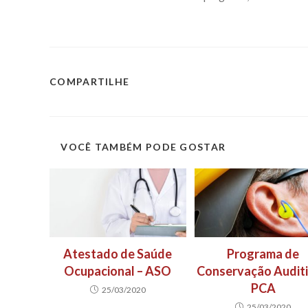
COMPARTILHE
SOBRE NÓS
SIGA
VOCÊ TAMBÉM PODE GOSTAR
Atestado de Saúde
Programa de
Ocupacional – ASO
Conservação Auditi
A
Red Flag
oferece
agilidade
,
eficiência
,
PCA
25/03/2020
confidencialidade
e
conectividade
25/03/2020