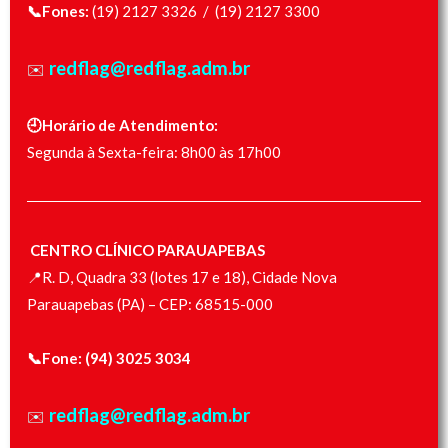
📞Fones:
(19) 2127 3326 /
(19) 2127 3300
redflag@redflag.adm.br
✉️
🕘Horário de Atendimento:
Segunda à Sexta-feira: 8h00 às 17h00
CENTRO CLÍNICO PARAUAPEBAS
📍R. D, Quadra 33 (lotes 17 e 18), Cidade Nova
Parauapebas (PA) – CEP: 68515-000
📞
Fone:
(94) 3025 3034
redflag@redflag.adm.br
✉️