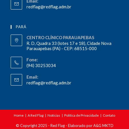
Email:
redflag@redflag.adm.br
PARÁ
CENTRO CLÍNICO PARAUAPEBAS
R. D, Quadra 33 (lotes 17 e 18), Cidade Nova
Parauapebas (PA) - CEP: 68515-000
Fone:
(94) 30253034
Email:
redflag@redflag.adm.br
Home
A Red Flag
Notícias
Política de Privacidade
Contato
© Copyright 2025 - Red Flag - Elaborado por
A&G MKTD